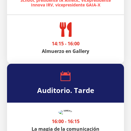
School, presidente IA Ametic, vicepresidente
Innova IRV, vicepresidente GAIA-X

14:15 - 16:00
Almuerzo en Gallery

Auditorio. Tarde
16:00 - 16:15
La magia de la comunicación