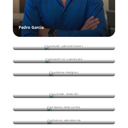
Pedro García
Óscar Lanzendorf
Roberto Cabezas
David Alayón
César Mariel
Pablo Martínez
Rocío Sanabria
Manuela Ortiz