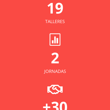
19
TALLERES

2
JORNADAS

+30