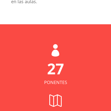
en las aulas.

27
PONENTES
